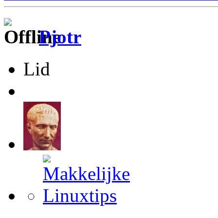
Pjotr
Lid