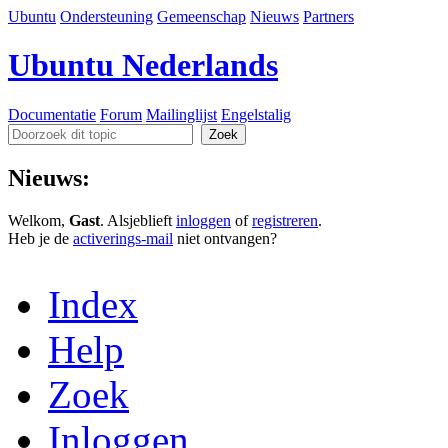
Ubuntu
Ondersteuning
Gemeenschap
Nieuws
Partners
Ubuntu Nederlands
Documentatie
Forum
Mailinglijst
Engelstalig
Nieuws:
Welkom,
Gast
. Alsjeblieft
inloggen
of
registreren
.
Heb je de
activerings-mail
niet ontvangen?
Index
Help
Zoek
Inloggen