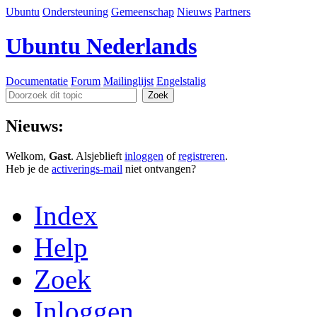
Ubuntu
Ondersteuning
Gemeenschap
Nieuws
Partners
Ubuntu Nederlands
Documentatie
Forum
Mailinglijst
Engelstalig
Nieuws:
Welkom,
Gast
. Alsjeblieft
inloggen
of
registreren
.
Heb je de
activerings-mail
niet ontvangen?
Index
Help
Zoek
Inloggen