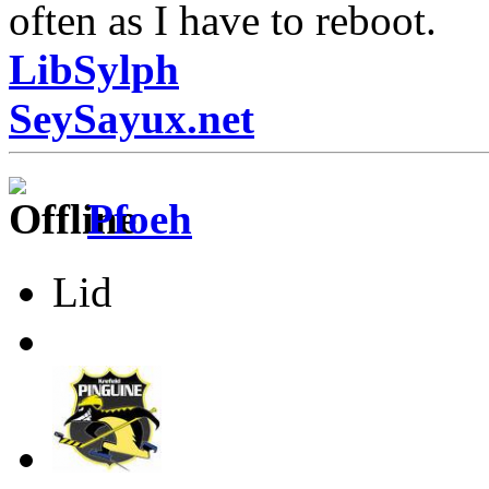
often as I have to reboot.
LibSylph
SeySayux.net
Pfoeh
Lid