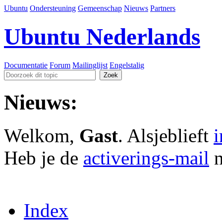
Ubuntu
Ondersteuning
Gemeenschap
Nieuws
Partners
Ubuntu Nederlands
Documentatie
Forum
Mailinglijst
Engelstalig
Nieuws:
Welkom,
Gast
. Alsjeblieft
Heb je de
activerings-mail
n
Index