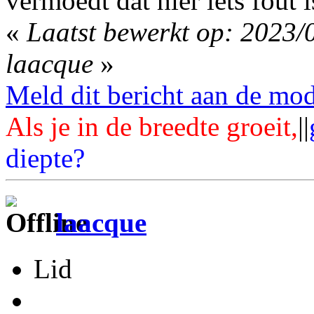
vermoedt dat hier iets fout 
«
Laatst bewerkt op: 2023/
laacque
»
Meld dit bericht aan de mod
Als je in de breedte groeit,
||
diepte?
laacque
Lid