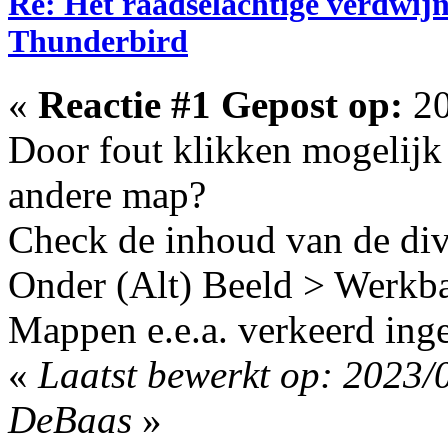
Re: Het raadselachtige verdwij
Thunderbird
«
Reactie #1 Gepost op:
20
Door fout klikken mogelijk e
andere map?
Check de inhoud van de di
Onder (Alt) Beeld > Werkb
Mappen e.e.a. verkeerd inge
«
Laatst bewerkt op: 2023/
DeBaas
»