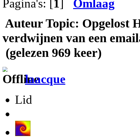
Pagina's: [
1
]
Omlaag
Auteur
Topic: Opgelost H
verdwijnen van een emai
(gelezen 969 keer)
laacque
Lid