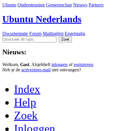
Ubuntu
Ondersteuning
Gemeenschap
Nieuws
Partners
Ubuntu Nederlands
Documentatie
Forum
Mailinglijst
Engelstalig
Nieuws:
Welkom,
Gast
. Alsjeblieft
inloggen
of
registreren
.
Heb je de
activerings-mail
niet ontvangen?
Index
Help
Zoek
Inloggen