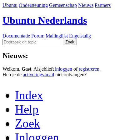
Ubuntu
Ondersteuning
Gemeenschap
Nieuws
Partners
Ubuntu Nederlands
Documentatie
Forum
Mailinglijst
Engelstalig
Nieuws:
Welkom,
Gast
. Alsjeblieft
inloggen
of
registreren
.
Heb je de
activerings-mail
niet ontvangen?
Index
Help
Zoek
Inloggen