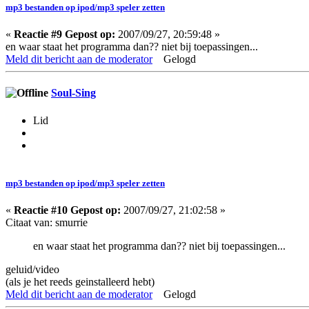
mp3 bestanden op ipod/mp3 speler zetten
«
Reactie #9 Gepost op:
2007/09/27, 20:59:48 »
en waar staat het programma dan?? niet bij toepassingen...
Meld dit bericht aan de moderator
Gelogd
Soul-Sing
Lid
mp3 bestanden op ipod/mp3 speler zetten
«
Reactie #10 Gepost op:
2007/09/27, 21:02:58 »
Citaat van: smurrie
en waar staat het programma dan?? niet bij toepassingen...
geluid/video
(als je het reeds geinstalleerd hebt)
Meld dit bericht aan de moderator
Gelogd