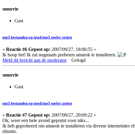
smurrie
Gast
mp3 bestanden op ipod/mp3 speler zetten
«
Reactie #6 Gepost op:
2007/09/27, 18:06:55 »
Ik hoop het! Ik zal nogmaals proberen amarok te installeren.
Meld dit bericht aan de moderator
Gelogd
smurrie
Gast
mp3 bestanden op ipod/mp3 speler zetten
«
Reactie #7 Gepost op:
2007/09/27, 20:09:22 »
Ok, weer een hele avond geprutst voor niks...
Ik heb geprobeerd om amarok te installeren via diverse internetsites e
ubuntu.