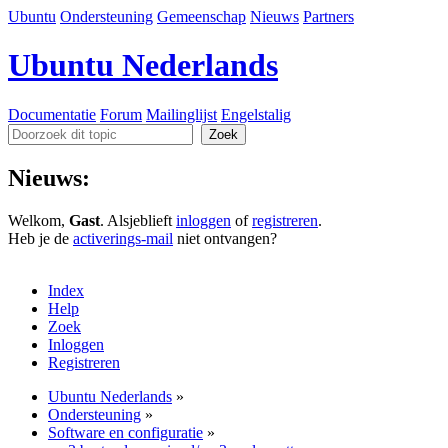
Ubuntu
Ondersteuning
Gemeenschap
Nieuws
Partners
Ubuntu Nederlands
Documentatie
Forum
Mailinglijst
Engelstalig
Nieuws:
Welkom,
Gast
. Alsjeblieft
inloggen
of
registreren
.
Heb je de
activerings-mail
niet ontvangen?
Index
Help
Zoek
Inloggen
Registreren
Ubuntu Nederlands
»
Ondersteuning
»
Software en configuratie
»