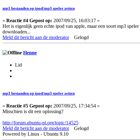
mp3 bestanden op ipod/mp3 speler zetten
«
Reactie #4 Gepost op:
2007/09/25, 16:03:17 »
Het is eigenlijk geen echte ipod van apple, maar een soort mp3 speler
downloaden...
Meld dit bericht aan de moderator
Gelogd
Henne
Lid
mp3 bestanden op ipod/mp3 speler zetten
«
Reactie #5 Gepost op:
2007/09/25, 17:34:54 »
Misschien is dit een oplossing?
http://forum.ubuntu-nl.org/topic/14525
Meld dit bericht aan de moderator
Gelogd
Powered by Linux - Ubuntu 9.10