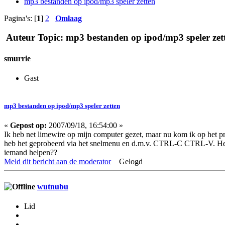
mp3 bestanden op ipod/mp3 speler zetten
Pagina's: [
1
]
2
Omlaag
Auteur
Topic: mp3 bestanden op ipod/mp3 speler zett
smurrie
Gast
mp3 bestanden op ipod/mp3 speler zetten
«
Gepost op:
2007/09/18, 16:54:00 »
Ik heb net limewire op mijn computer gezet, maar nu kom ik op het pro
heb het geprobeerd via het snelmenu en d.m.v. CTRL-C CTRL-V. Het v
iemand helpen??
Meld dit bericht aan de moderator
Gelogd
wutnubu
Lid