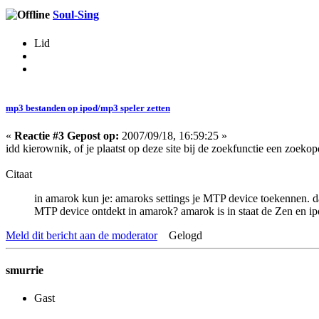
Soul-Sing
Lid
mp3 bestanden op ipod/mp3 speler zetten
«
Reactie #3 Gepost op:
2007/09/18, 16:59:25 »
idd kierownik, of je plaatst op deze site bij de zoekfunctie een zoekopd
Citaat
in amarok kun je: amaroks settings je MTP device toekennen. d
MTP device ontdekt in amarok? amarok is in staat de Zen en ipo
Meld dit bericht aan de moderator
Gelogd
smurrie
Gast